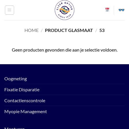
Ga
naar
inhoud
HOME
/
PRODUCT GLASMAAT
/
53
Geen producten gevonden die aan je selectie voldoen.
Oogmeting
Fixatie Disparatie
Contactlenscontrole
Myopie Management
Monturen