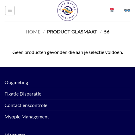
Ga
naar
inhoud
HOME
/
PRODUCT GLASMAAT
/
56
Geen producten gevonden die aan je selectie voldoen.
Oogmeting
Fixatie Disparatie
Contactlenscontrole
Myopie Management
Monturen