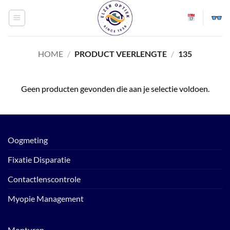
Ga
naar
inhoud
HOME
/
PRODUCT VEERLENGTE
/
135
Geen producten gevonden die aan je selectie voldoen.
Oogmeting
Fixatie Disparatie
Contactlenscontrole
Myopie Management
Monturen