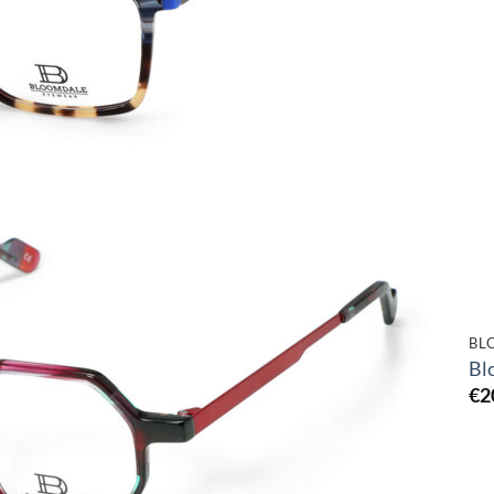
Toevoegen
aan
verlanglijst
BL
Bl
€
2