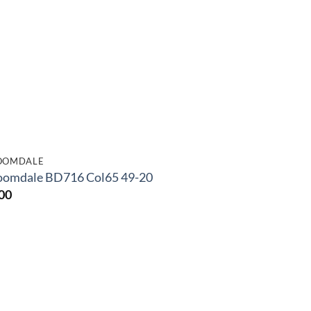
OOMDALE
oomdale BD716 Col65 49-20
00