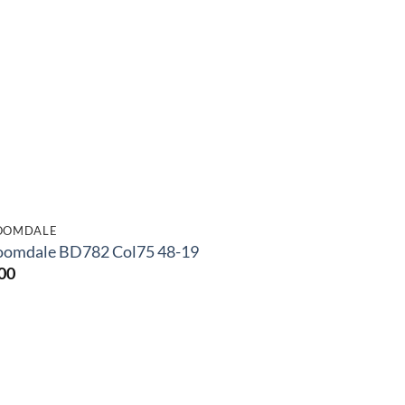
OOMDALE
oomdale BD782 Col75 48-19
00