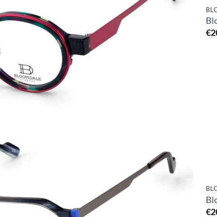
BL
Bl
€
2
Toevoegen
aan
verlanglijst
BL
Bl
€
2