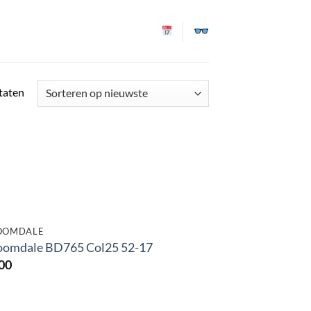
Gesorteerd
ltaten
op
nieuwste
OOMDALE
oomdale BD765 Col25 52-17
00