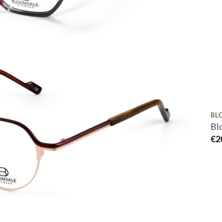
Toevoegen
aan
verlanglijst
BL
Bl
€
2