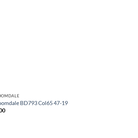
OOMDALE
oomdale BD793 Col65 47-19
00