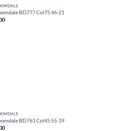
OOMDALE
oomdale BD777 Col75 46-21
00
OOMDALE
oomdale BD761 Col45 55-19
00