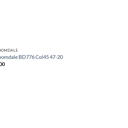
OOMDALE
oomdale BD776 Col45 47-20
00