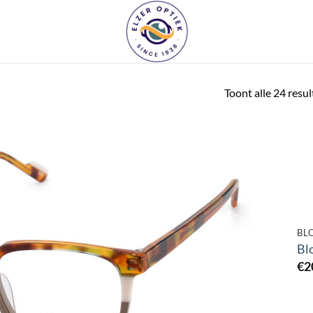
Toont alle 24 resu
Toevoegen
aan
verlanglijst
BL
Bl
€
2