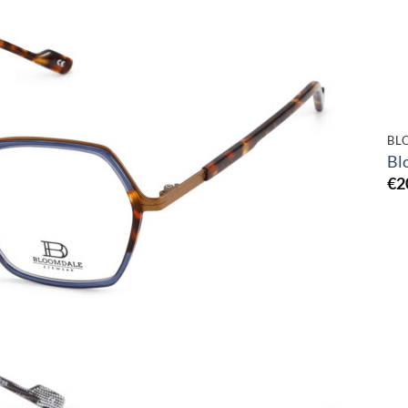
Toevoegen
aan
verlanglijst
BL
Bl
€
2
Toevoegen