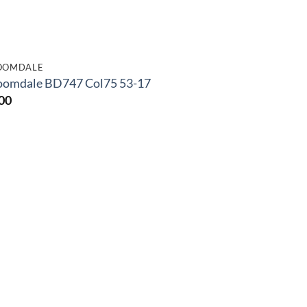
OOMDALE
oomdale BD747 Col75 53-17
00