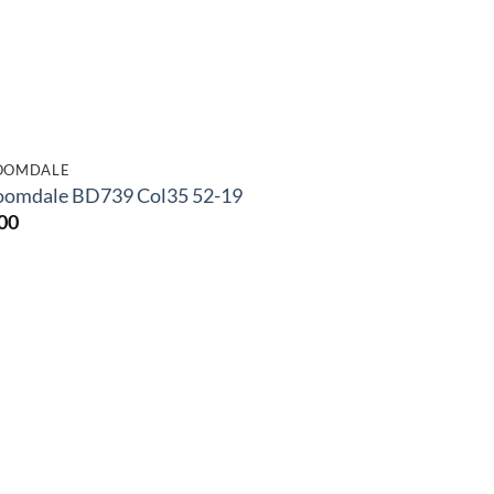
OOMDALE
oomdale BD739 Col35 52-19
00