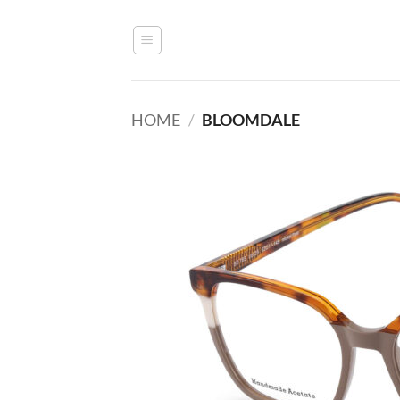
Ga
naar
inhoud
HOME
/
BLOOMDALE