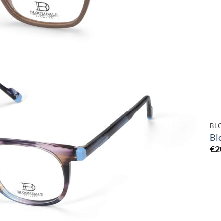
Toevoegen
aan
verlanglijst
BL
Bl
€
2