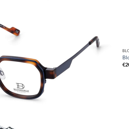
Toevoegen
aan
verlanglijst
BL
Bl
€
2