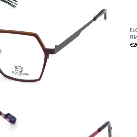
Toevoegen
aan
verlanglijst
BL
Bl
€
2
Toevoegen
aan
verlanglijst