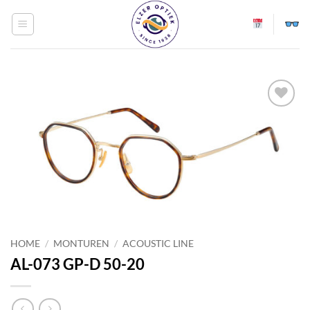
Ga
naar
inhoud
Toevoegen
aan
verlanglijst
HOME
/
MONTUREN
/
ACOUSTIC LINE
AL-073 GP-D 50-20