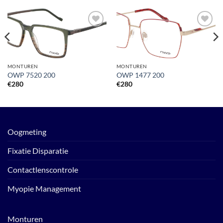
Toevoegen
Toevoegen
aan
aan
verlanglijst
verlanglijst
MONTUREN
MONTUREN
OWP 7520 200
OWP 1477 200
€
280
€
280
Oogmeting
Fixatie Disparatie
Contactlenscontrole
Myopie Management
Monturen