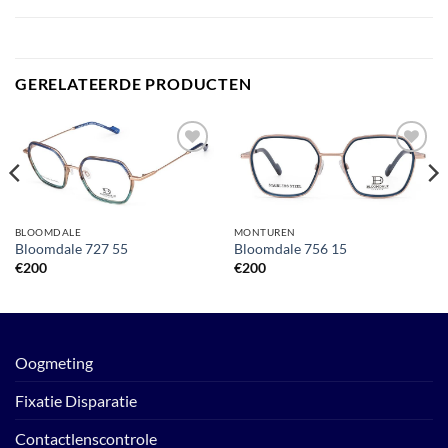
GERELATEERDE PRODUCTEN
Toevoegen
Toevoegen
aan
aan
verlanglijst
verlanglijst
BLOOMDALE
MONTUREN
Bloomdale 727 55
Bloomdale 756 15
€
200
€
200
Oogmeting
Fixatie Disparatie
Contactlenscontrole