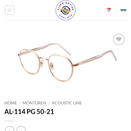
Ga
naar
inhoud
Toevoegen
aan
verlanglijst
HOME
/
MONTUREN
/
ACOUSTIC LINE
AL-114 PG 50-21