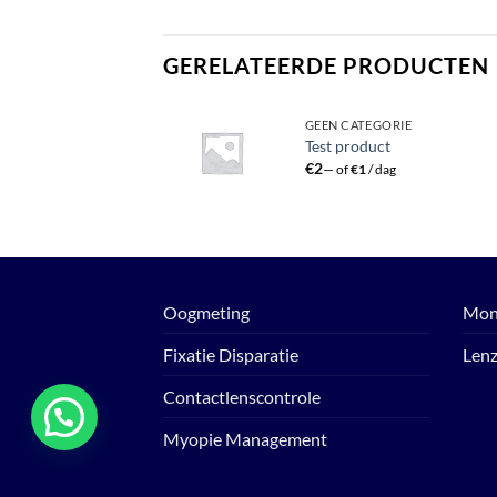
GERELATEERDE PRODUCTEN
GEEN CATEGORIE
GEEN CATEGORIE
Hylo Parin
Test product
10ml
€
2
Toevoegen
—
of
€
1
/ dag
aan
€
18,95
verlanglijst
Oogmeting
Mon
Fixatie Disparatie
Len
Contactlenscontrole
Myopie Management