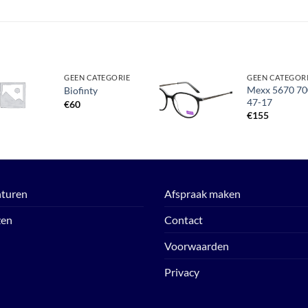
GEEN CATEGORIE
GEEN CATEGOR
Mexx 5670 70
Biofinty
47-17
€
60
Toevoegen
Toevoegen
aan
aan
€
155
verlanglijst
verlanglijst
turen
Afspraak maken
zen
Contact
Voorwaarden
Privacy