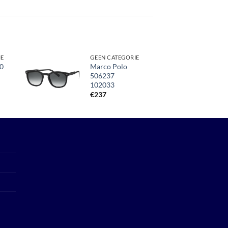
IE
GEEN CATEGORIE
0
Marco Polo
506237
Toevoegen
102033
aan
verlanglijst
€
237