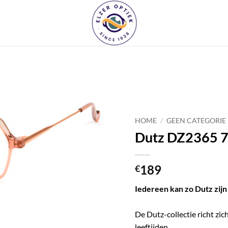
Toevoegen
aan
verlanglijst
HOME
/
GEEN CATEGORIE
Dutz DZ2365 7
189
€
Iedereen kan zo Dutz zijn
De Dutz-collectie richt zi
leeftijden.