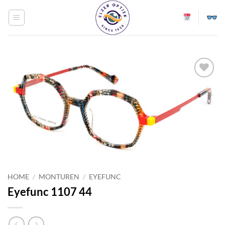
Ga
naar
inhoud
Toevoegen
aan
verlanglijst
HOME
/
MONTUREN
/
EYEFUNC
Eyefunc 1107 44