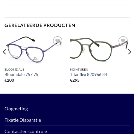
GERELATEERDE PRODUCTEN
Toevoegen
Toevoegen
aan
aan
verlanglijst
verlanglijst
BLOOMDALE
MONTUREN
Bloomdale 757 75
Titanflex 820966 34
€
200
€
295
Oogmeting
Fixatie Disparatie
Contactlenscontrole