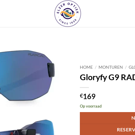
Toevoegen
aan
HOME
/
MONTUREN
/
GL
verlanglijst
Gloryfy G9 RA
169
€
Op voorraad
N
RESERV