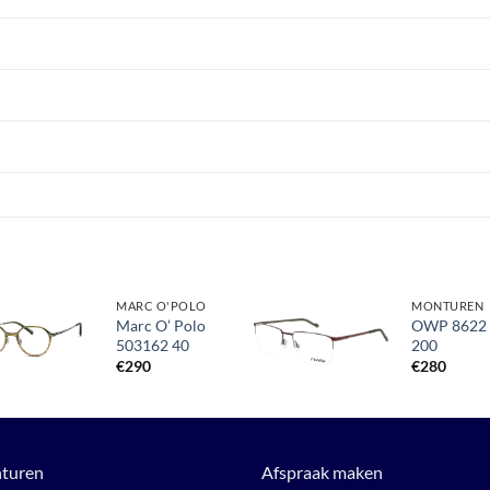
MARC O'POLO
MONTUREN
Marc O’ Polo
OWP 8622
503162 40
200
Toevoegen
Toevoegen
aan
aan
€
290
€
280
verlanglijst
verlanglijst
turen
Afspraak maken