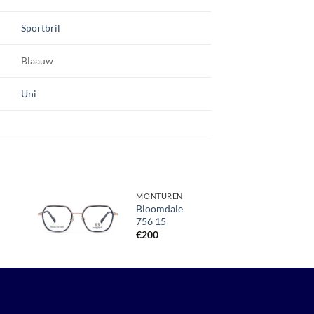
Sportbril
Blaauw
Uni
MONTUREN
Bloomdale
756 15
Toevoegen
aan
€
200
verlanglijst