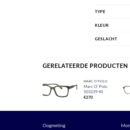
TYPE
KLEUR
GESLACHT
GERELATEERDE PRODUCTEN
MEXX
MARC O'POLO
MEXX 5694
Marc O’ Polo
100
503239 40
Toevoegen
aan
€
159
€
270
verlanglijst
Oogmeting
Mon