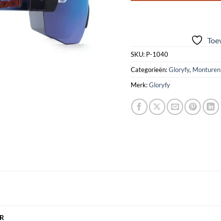
Toev
SKU:
P-1040
Categorieën:
Gloryfy
,
Monturen
Merk:
Gloryfy
R