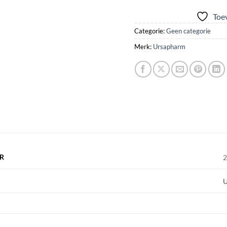
Toev
Categorie:
Geen categorie
Merk:
Ursapharm
R
U