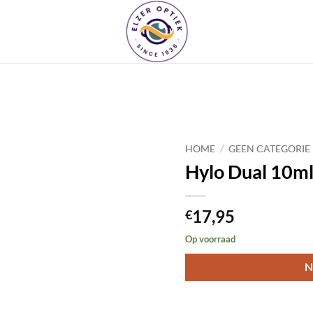
Toevoegen
HOME
/
GEEN CATEGORIE
aan
verlanglijst
Hylo Dual 10m
17,95
€
Op voorraad
N