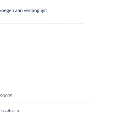
oegen aan verlanglijst
290005
rsapharm