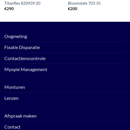
Titanflex 820939 20
Bloomdale 703 35
€
290
€
200
Oogmeting
Fixatie Disparatie
Contactlenscontrole
Myopie Management
Monturen
Lenzen
Afspraak maken
Contact