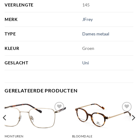
VEERLENGTE
145
MERK
JFrey
TYPE
Dames metaal
KLEUR
Groen
GESLACHT
Uni
GERELATEERDE PRODUCTEN
Toevoegen
Toevoegen
aan
aan
verlanglijst
verlanglijst
MONTUREN
BLOOMDALE