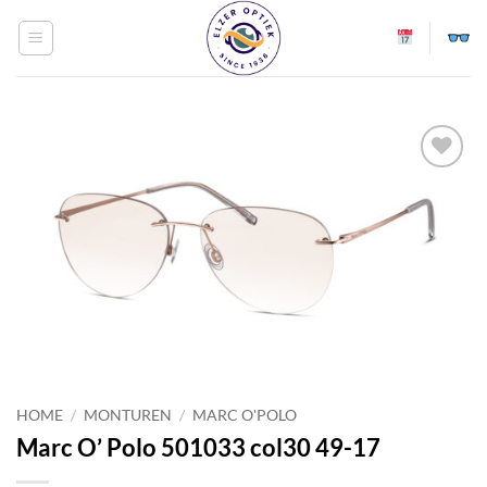
Ga
naar
inhoud
Toevoegen
aan
verlanglijst
HOME
/
MONTUREN
/
MARC O'POLO
Marc O’ Polo 501033 col30 49-17