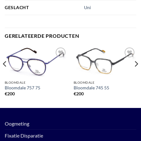
GESLACHT
Uni
GERELATEERDE PRODUCTEN
Toevoegen
Toevoegen
aan
aan
verlanglijst
verlanglijst
BLOOMDALE
BLOOMDALE
Bloomdale 757 75
Bloomdale 745 55
€
200
€
200
Oogmeting
Fixatie Disparatie