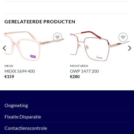
GERELATEERDE PRODUCTEN
Toevoegen
Toevoegen
aan
aan
verlanglijst
verlanglijst
MEXX
MONTUREN
MEXX 5694 400
OWP 1477 200
€
159
€
280
Oogmeting
Fixatie Disparatie
Contactlenscontrole