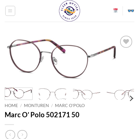
Ga
naar
inhoud
Toevoegen
aan
verlanglijst
HOME
/
MONTUREN
/
MARC O'POLO
Marc O’ Polo 502171 50