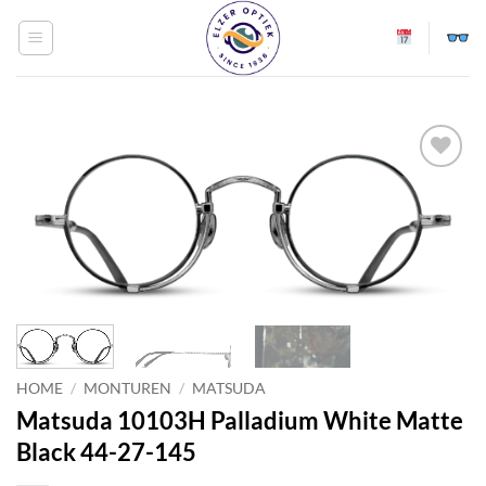
Ga
naar
inhoud
Toevoegen
aan
verlanglijst
HOME
/
MONTUREN
/
MATSUDA
Matsuda 10103H Palladium White Matte
Black 44-27-145