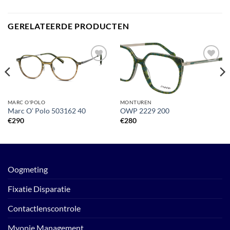
GERELATEERDE PRODUCTEN
Toevoegen
Toevoegen
aan
aan
verlanglijst
verlanglijst
MARC O'POLO
MONTUREN
Marc O’ Polo 503162 40
OWP 2229 200
€
290
€
280
Oogmeting
Fixatie Disparatie
Contactlenscontrole
Myopie Management