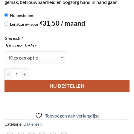
gemak, betrouwbaarheid en oogzorg hand in hand gaan.
TYPE
Nu bestellen
31,50
/ maand
€
AANKOOP
LensCare+ voor
KIEZEN
Sferisch
*
Kies uw sterkte.
MiSight® daglenzen 30 stuks aantal
NU BESTELLEN
Toevoegen aan verlanglijst
Categorie:
Daglenzen