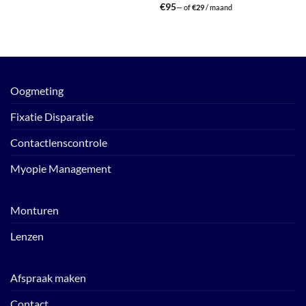
€
95
—
of
€
29
/ maand
Oogmeting
Fixatie Disparatie
Contactlenscontrole
Myopie Management
Monturen
Lenzen
Afspraak maken
Contact