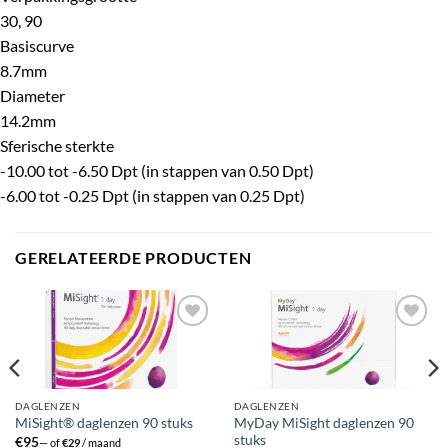
30, 90
Basiscurve
8.7mm
Diameter
14.2mm
Sferische sterkte
-10.00 tot -6.50 Dpt (in stappen van 0.50 Dpt)
-6.00 tot -0.25 Dpt (in stappen van 0.25 Dpt)
GERELATEERDE PRODUCTEN
Toevoegen
Toevoegen
aan
aan
verlanglijst
verlanglijst
DAGLENZEN
DAGLENZEN
MyDay MiSight daglenzen 90
MiSight® daglenzen 90 stuks
stuks
€
95
—
of
€
29
/ maand