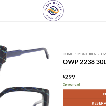
Toevoegen
aan
HOME
/
MONTUREN
/
O
verlanglijst
OWP 2238 300
299
€
Op voorraad
N
RESERV