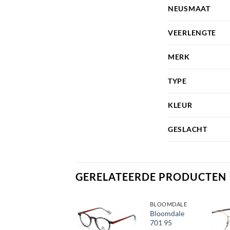
NEUSMAAT
VEERLENGTE
MERK
TYPE
KLEUR
GESLACHT
GERELATEERDE PRODUCTEN
BLOOMDALE
BLOOMDALE
Bloomdale
Bloomdale
703 35
701 95
Toevoegen