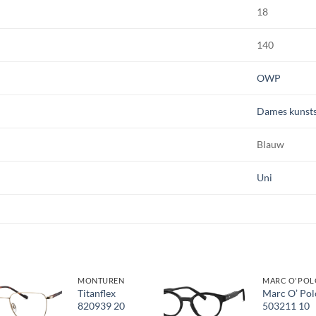
18
140
OWP
Dames kunsts
Blauw
Uni
MONTUREN
MARC O'POL
Titanflex
Marc O’ Pol
820939 20
503211 10
Toevoegen
Toevoegen