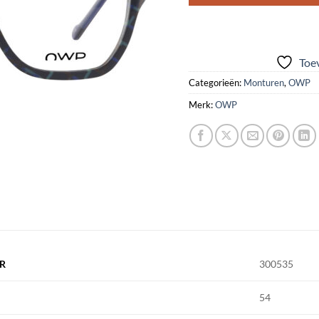
Toev
Categorieën:
Monturen
,
OWP
Merk:
OWP
R
300535
54