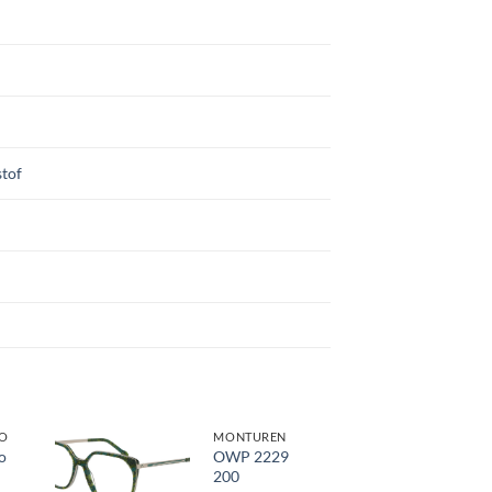
tof
O
MONTUREN
o
OWP 2229
200
Toevoegen