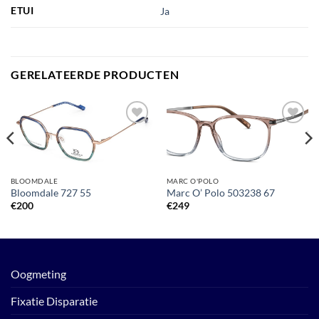
ETUI
Ja
GERELATEERDE PRODUCTEN
Toevoegen
Toevoegen
aan
aan
verlanglijst
verlanglijst
BLOOMDALE
MARC O'POLO
Bloomdale 727 55
Marc O’ Polo 503238 67
€
200
€
249
Oogmeting
Fixatie Disparatie