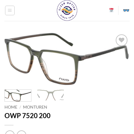
Ga
naar
inhoud
Toevoegen
aan
verlanglijst
HOME
/
MONTUREN
OWP 7520 200