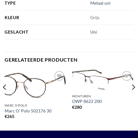
TYPE
Metaal uni
KLEUR
Grijs
GESLACHT
Uni
GERELATEERDE PRODUCTEN
Toevoegen
Toevoegen
aan
aan
verlanglijst
verlanglijst
MONTUREN
OWP 8622 200
MARC O'POLO
€
280
Marc O’ Polo 502176 30
€
265