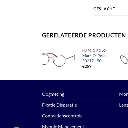
GESLACHT
GERELATEERDE PRODUCTEN
MONTUREN
MARC O'POLO
Bloomdale
Marc O’ Polo
756 15
502171 50
Toevoegen
aan
€
200
€
259
verlanglijst
Oogmeting
Mon
Fixatie Disparatie
Len
Contactlenscontrole
Myopie Management