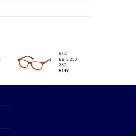
BBIG
4
BBIG 233
380
Toevoegen
aan
€
149
verlanglijst