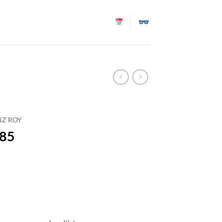
NZ ROY
.85