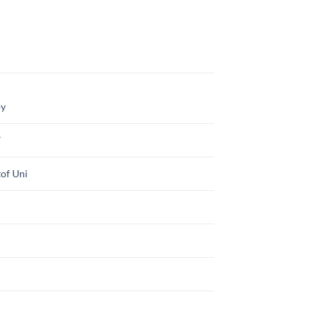
oy
7
of Uni