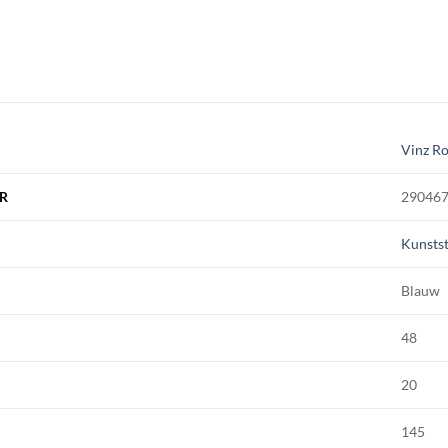
Vinz R
R
29046
Kunstst
Blauw
48
20
145