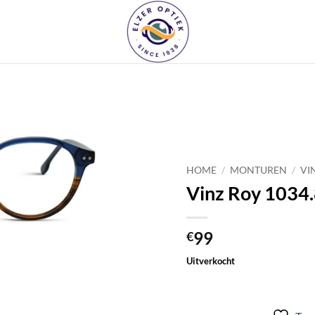
Toevoegen
aan
verlanglijst
HOME
/
MONTUREN
/
VI
Vinz Roy 1034
99
€
Uitverkocht