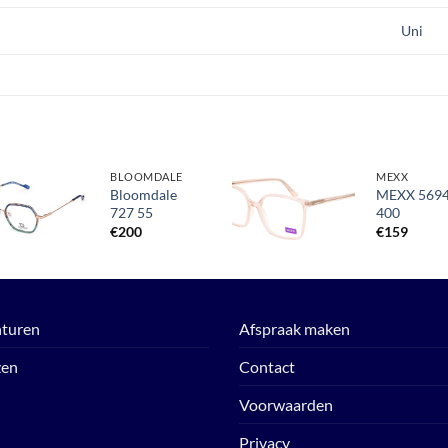
Uni
BLOOMDALE
MEXX
Bloomdale
MEXX 569
727 55
400
Toevoegen
Toevoegen
aan
aan
€
200
€
159
verlanglijst
verlanglijst
turen
Afspraak maken
zen
Contact
Voorwaarden
Privacy