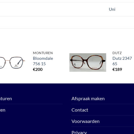
Uni
MONTUREN
DUTZ
Bloomdale
Dutz 2347
756 15
65
Toevoegen
Toevoegen
aan
aan
€
200
€
189
verlanglijst
verlanglijst
turen
Afspraak maken
zen
Contact
Voorwaarden
Privacy