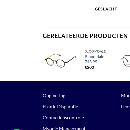
GESLACHT
GERELATEERDE PRODUCTEN
BBIG
BLOOMDALE
BBIG 233
Bloomdale
380
743 95
Toevoegen
aan
€
149
€
200
verlanglijst
Oogmeting
Mon
Fixatie Disparatie
Len
Contactlenscontrole
Myopie Management