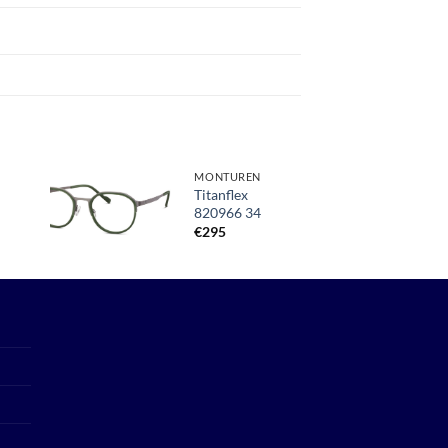
MONTUREN
Titanflex
820966 34
Toevoegen
aan
€
295
verlanglijst