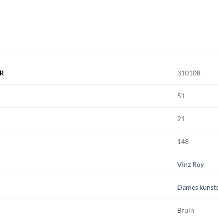
R
310108
51
21
148
Vinz Roy
Dames kunsts
Bruin