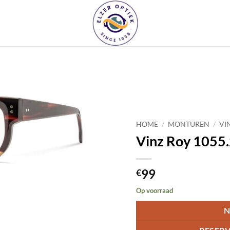
Toevoegen
aan
verlanglijst
HOME
/
MONTUREN
/
VI
Vinz Roy 1055
99
€
Op voorraad
N