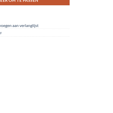
EER OM TE PASSEN
oegen aan verlanglijst
oy