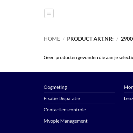
Ga
naar
inhoud
HOME
/
PRODUCT ART.NR:
/
2900
Geen producten gevonden die aan je selecti
Oogmeting
Mon
Fixatie Disparatie
Len
Contactlenscontrole
Myopie Management