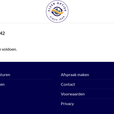
42
e voldoen.
turen
Afspraak maken
zen
Contact
Voorwaarden
Privacy