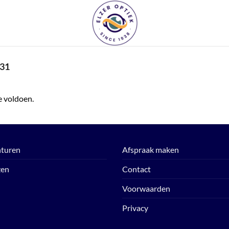
31
e voldoen.
turen
Afspraak maken
zen
Contact
Voorwaarden
Privacy