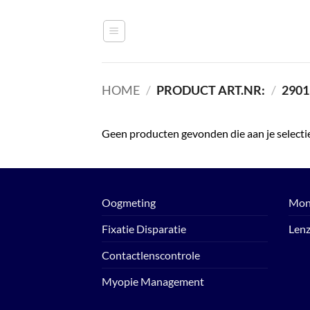
Ga
naar
inhoud
HOME
/
PRODUCT ART.NR:
/
2901
Geen producten gevonden die aan je selecti
Oogmeting
Mon
Fixatie Disparatie
Len
Contactlenscontrole
Myopie Management