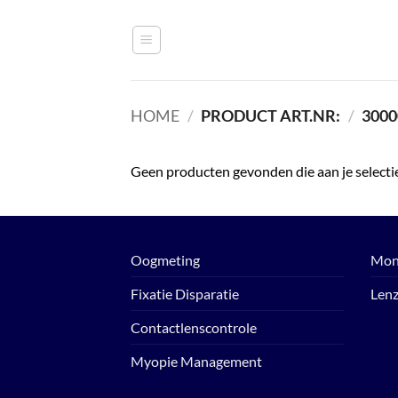
Ga
naar
inhoud
HOME
/
PRODUCT ART.NR:
/
3000
Geen producten gevonden die aan je selecti
Oogmeting
Mon
Fixatie Disparatie
Len
Contactlenscontrole
Myopie Management