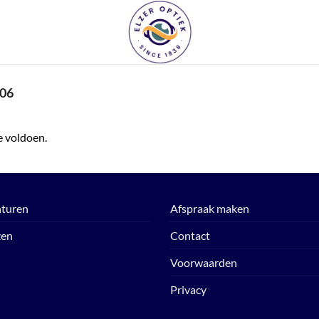
06
e voldoen.
turen
Afspraak maken
zen
Contact
Voorwaarden
Privacy