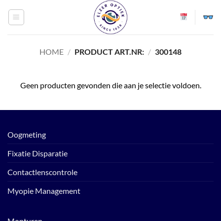
Ga
naar
inhoud
HOME
/
PRODUCT ART.NR:
/
300148
Geen producten gevonden die aan je selectie voldoen.
Oogmeting
Fixatie Disparatie
Contactlenscontrole
Myopie Management
Monturen