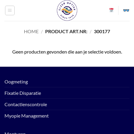
Ga
naar
inhoud
HOME
/
PRODUCT ART.NR:
/
300177
Geen producten gevonden die aan je selectie voldoen.
Oogmeting
Fixatie Disparatie
Contactlenscontrole
Myopie Management
Monturen