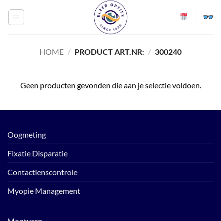
Ga
naar
inhoud
HOME
/
PRODUCT ART.NR:
/
300240
Geen producten gevonden die aan je selectie voldoen.
Oogmeting
Fixatie Disparatie
Contactlenscontrole
Myopie Management
Monturen