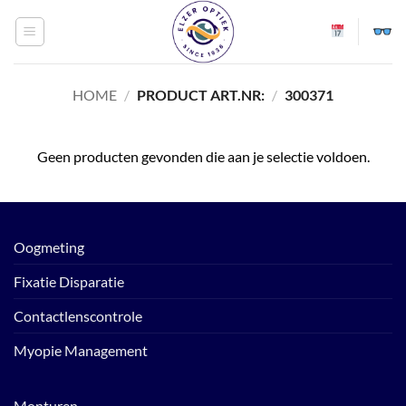
Ga
naar
inhoud
HOME
/
PRODUCT ART.NR:
/
300371
Geen producten gevonden die aan je selectie voldoen.
Oogmeting
Fixatie Disparatie
Contactlenscontrole
Myopie Management
Monturen