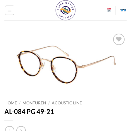
Ga
naar
inhoud
Toevoegen
aan
verlanglijst
HOME
/
MONTUREN
/
ACOUSTIC LINE
AL-084 PG 49-21