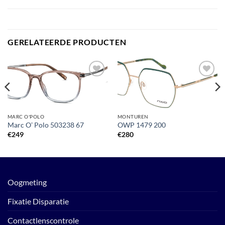
GERELATEERDE PRODUCTEN
Toevoegen
Toevoegen
aan
aan
verlanglijst
verlanglijst
MARC O'POLO
MONTUREN
Marc O’ Polo 503238 67
OWP 1479 200
€
249
€
280
Oogmeting
Fixatie Disparatie
Contactlenscontrole