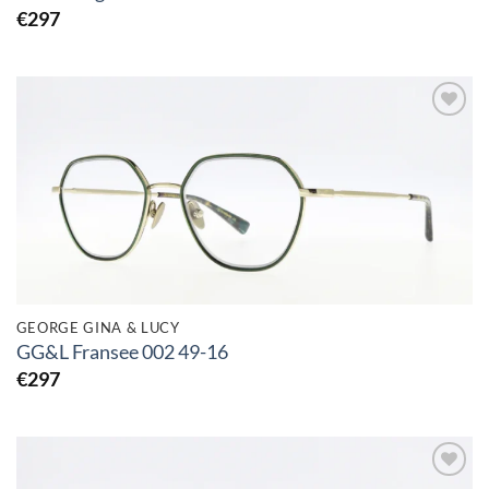
€
297
Toevoegen
aan
verlanglijst
GEORGE GINA & LUCY
GG&L Fransee 002 49-16
€
297