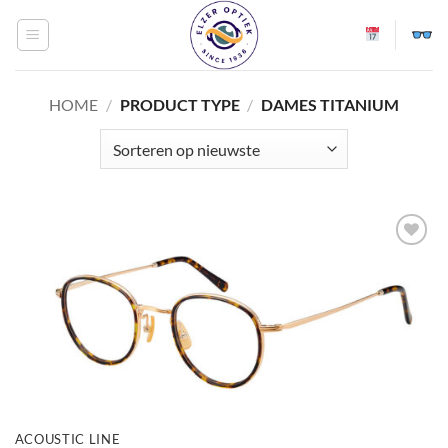
Ga
naar
inhoud
HOME
/
PRODUCT TYPE
/
DAMES TITANIUM
Toevoegen
aan
verlanglijst
ACOUSTIC LINE