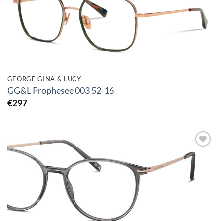
verlanglijst
GEORGE GINA & LUCY
GG&L Prophesee 003 52-16
€
297
Toevoegen
aan
verlanglijst