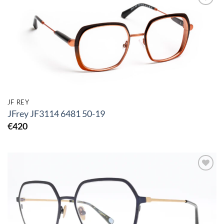
Toevoegen
aan
verlanglijst
JF REY
JFrey JF3114 6481 50-19
€
420
Toevoegen
aan
verlanglijst