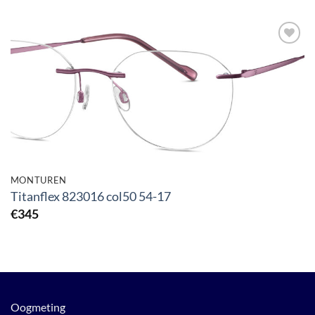
Toevoegen
aan
verlanglijst
MONTUREN
Titanflex 823016 col50 54-17
€
345
Oogmeting