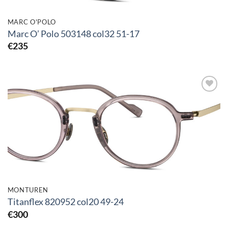
MARC O'POLO
Marc O’ Polo 503148 col32 51-17
€
235
Toevoegen
aan
verlanglijst
MONTUREN
Titanflex 820952 col20 49-24
€
300