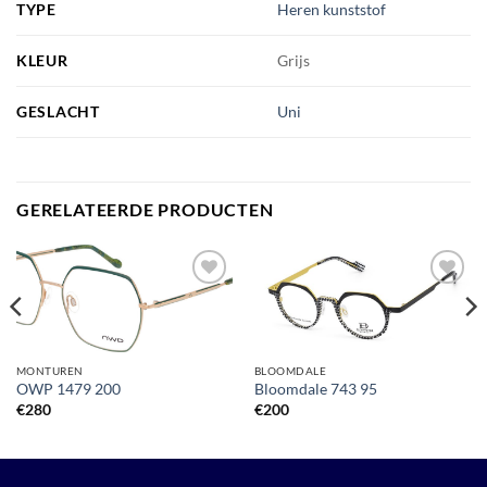
TYPE
Heren kunststof
KLEUR
Grijs
GESLACHT
Uni
GERELATEERDE PRODUCTEN
Toevoegen
Toevoegen
aan
aan
verlanglijst
verlanglijst
MONTUREN
BLOOMDALE
OWP 1479 200
Bloomdale 743 95
€
280
€
200