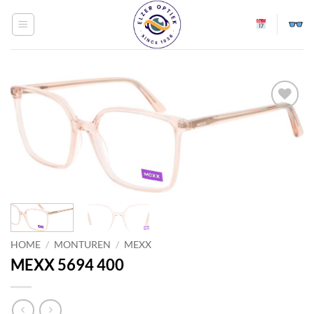
Ga
naar
inhoud
Toevoegen
aan
verlanglijst
HOME
/
MONTUREN
/
MEXX
MEXX 5694 400