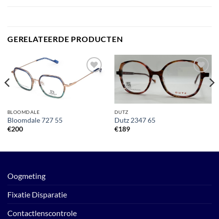
GERELATEERDE PRODUCTEN
Toevoegen
Toevoegen
aan
aan
verlanglijst
verlanglijst
BLOOMDALE
DUTZ
Bloomdale 727 55
Dutz 2347 65
€
200
€
189
Oogmeting
Fixatie Disparatie
Contactlenscontrole