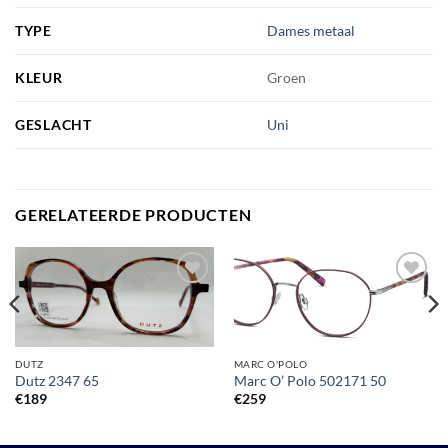
TYPE
Dames metaal
KLEUR
Groen
GESLACHT
Uni
GERELATEERDE PRODUCTEN
Toevoegen
Toevoegen
aan
aan
verlanglijst
verlanglijst
DUTZ
MARC O'POLO
Dutz 2347 65
Marc O’ Polo 502171 50
€
189
€
259