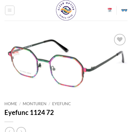
Ga
naar
inhoud
Toevoegen
aan
verlanglijst
HOME
/
MONTUREN
/
EYEFUNC
Eyefunc 1124 72