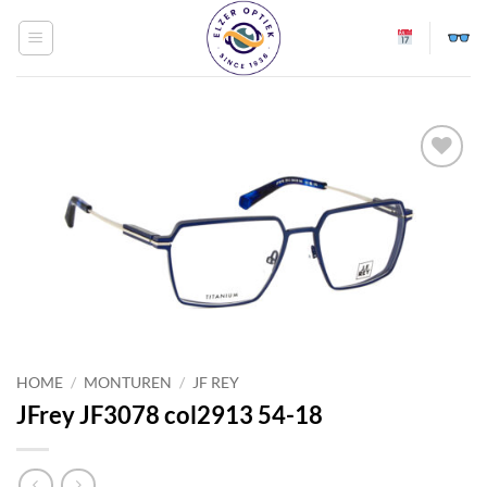
Ga
naar
inhoud
Toevoegen
aan
verlanglijst
HOME
/
MONTUREN
/
JF REY
JFrey JF3078 col2913 54-18