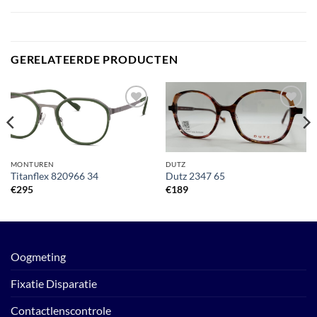
GERELATEERDE PRODUCTEN
Toevoegen
Toevoegen
aan
aan
verlanglijst
verlanglijst
MONTUREN
DUTZ
Titanflex 820966 34
Dutz 2347 65
€
295
€
189
Oogmeting
Fixatie Disparatie
Contactlenscontrole