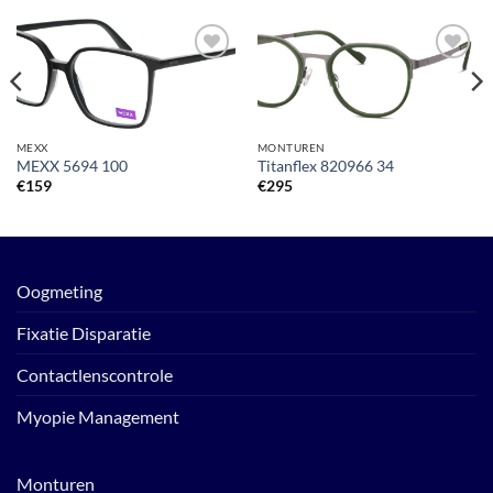
Toevoegen
Toevoegen
aan
aan
verlanglijst
verlanglijst
MEXX
MONTUREN
MEXX 5694 100
Titanflex 820966 34
€
159
€
295
Oogmeting
Fixatie Disparatie
Contactlenscontrole
Myopie Management
Monturen