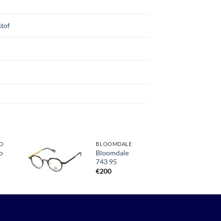
tof
O
BLOOMDALE
o
Bloomdale
743 95
Toevoegen
aan
€
200
verlanglijst