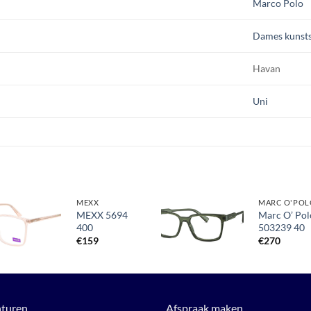
Marco Polo
Dames kunsts
Havan
Uni
MEXX
MARC O'POL
MEXX 5694
Marc O’ Pol
400
503239 40
Toevoegen
Toevoegen
aan
aan
€
159
€
270
verlanglijst
verlanglijst
turen
Afspraak maken