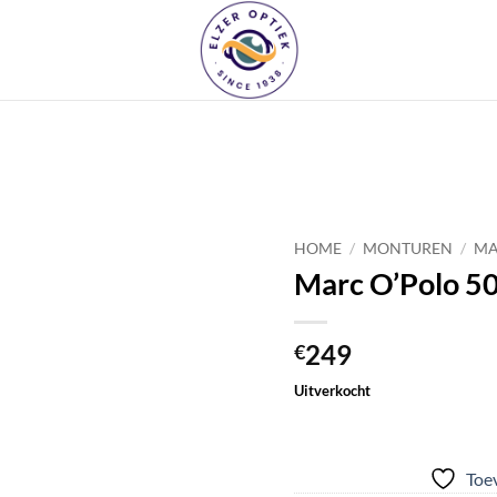
Toevoegen
aan
HOME
/
MONTUREN
/
MA
verlanglijst
Marc O’Polo 5
249
€
Uitverkocht
Toev