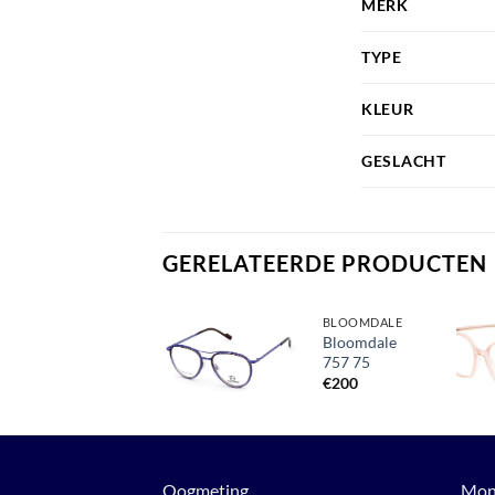
MERK
TYPE
KLEUR
GESLACHT
GERELATEERDE PRODUCTEN
MARC O'POLO
BLOOMDALE
Marc O’ Polo
Bloomdale
503162 40
757 75
Toevoegen
aan
€
290
€
200
verlanglijst
Oogmeting
Mon