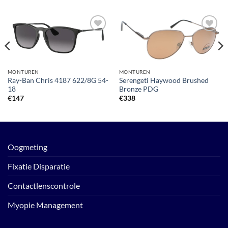
Toevoegen
Toevoegen
aan
aan
verlanglijst
verlanglijst
MONTUREN
MONTUREN
Ray-Ban Chris 4187 622/8G 54-
Serengeti Haywood Brushed
18
Bronze PDG
€
147
€
338
Oogmeting
Fixatie Disparatie
Contactlenscontrole
Myopie Management