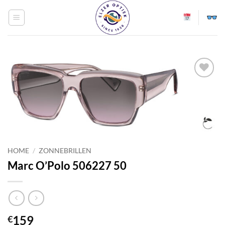
Ga
naar
inhoud
Toevoegen
aan
verlanglijst
HOME
/
ZONNEBRILLEN
Marc O’Polo 506227 50
159
€