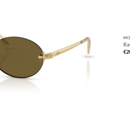
Toevoegen
aan
verlanglijst
MO
Ra
€
2
Toevoegen
aan
verlanglijst