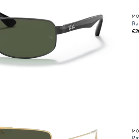
MO
Ra
€
2
Toevoegen
aan
verlanglijst
MO
Ra