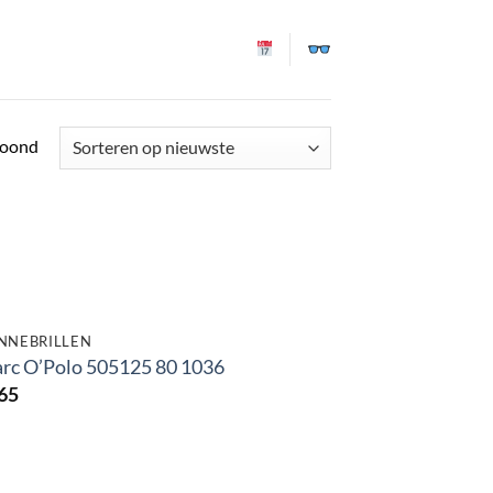
Gesorteerd
toond
op
nieuwste
NNEBRILLEN
rc O’Polo 505125 80 1036
65