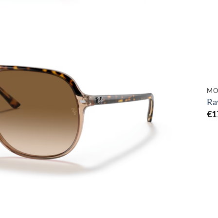
Toevoegen
aan
verlanglijst
MO
Ra
€
1