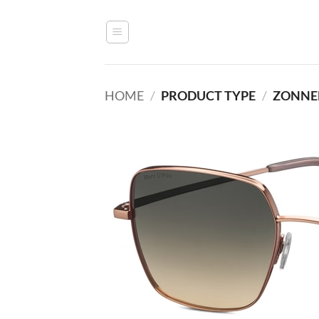
Ga
naar
inhoud
HOME
/
PRODUCT TYPE
/
ZONNE