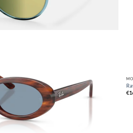
Toevoegen
aan
verlanglijst
MO
Ra
€
1