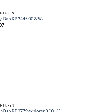
NTUREN
y-Ban RB3445 002/58
07
NTUREN
y-Ban RB3779 explorer 3 001/31