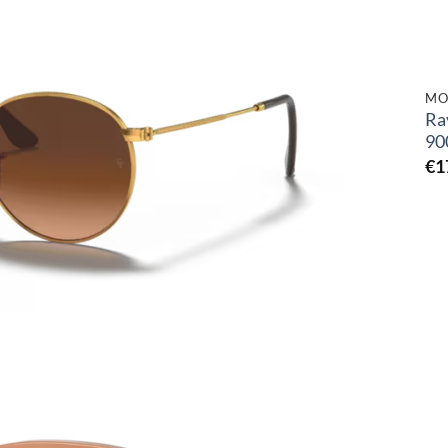
Toevoegen
aan
verlanglijst
MO
Ra
90
€
1
Toevoegen
aan
verlanglijst