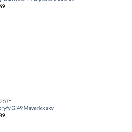
69
ORYFY
oryfy Gi49 Maverick sky
89