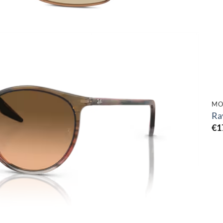
Toevoegen
aan
verlanglijst
MO
Ra
€
1