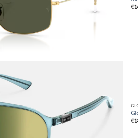
€
1
Toevoegen
aan
verlanglijst
GL
Gl
€
1