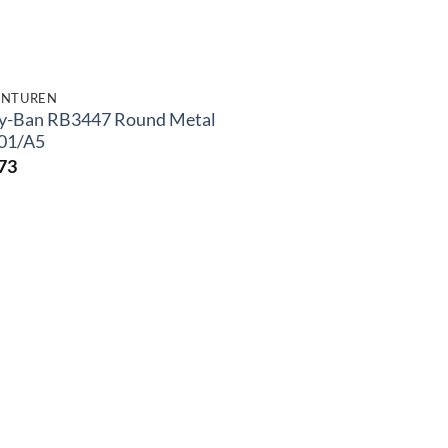
NTUREN
y-Ban RB3447 Round Metal
01/A5
73