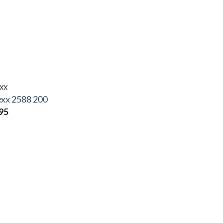
XX
xx 2588 200
95