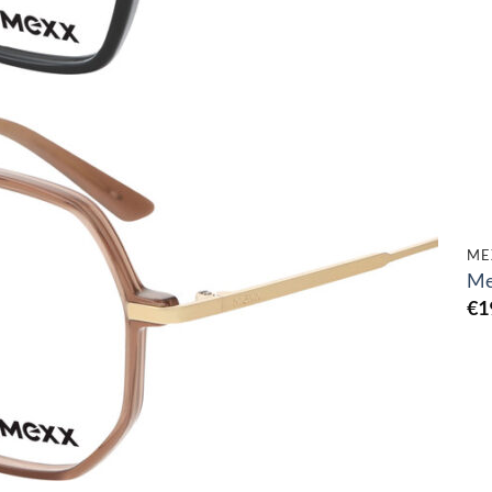
Toevoegen
aan
verlanglijst
ME
Me
€
1