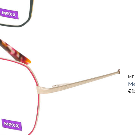
Toevoegen
aan
verlanglijst
ME
Me
€
1