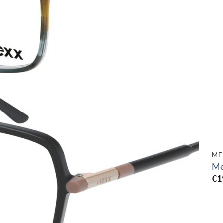
Toevoegen
aan
verlanglijst
ME
Me
€
1