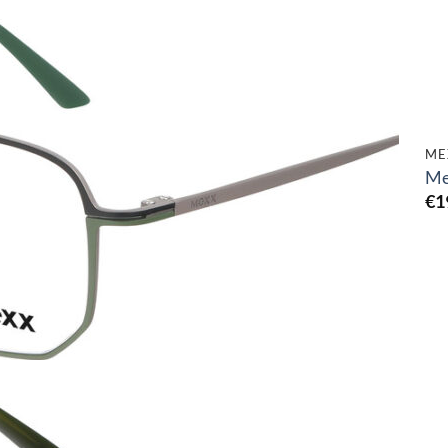
Toevoegen
aan
verlanglijst
ME
Me
€
1
Toevoegen