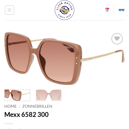
Ga
naar
inhoud
Toevoegen
aan
verlanglijst
HOME
/
ZONNEBRILLEN
Mexx 6582 300