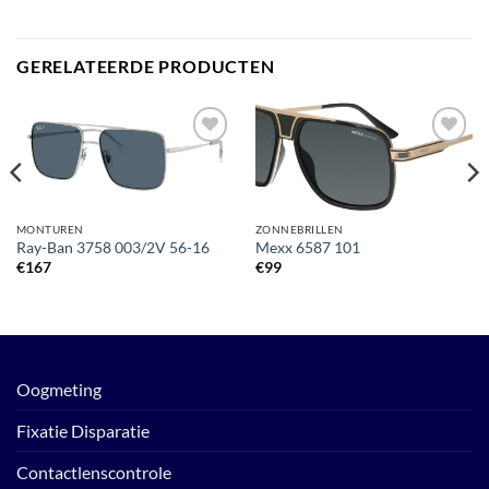
GERELATEERDE PRODUCTEN
Toevoegen
Toevoegen
aan
aan
verlanglijst
verlanglijst
MONTUREN
ZONNEBRILLEN
Ray-Ban 3758 003/2V 56-16
Mexx 6587 101
€
167
€
99
Oogmeting
Fixatie Disparatie
Contactlenscontrole