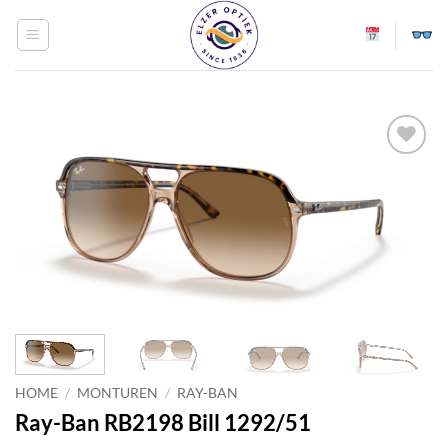
Ga
naar
inhoud
Toevoegen
aan
verlanglijst
HOME
/
MONTUREN
/
RAY-BAN
Ray-Ban RB2198 Bill 1292/51