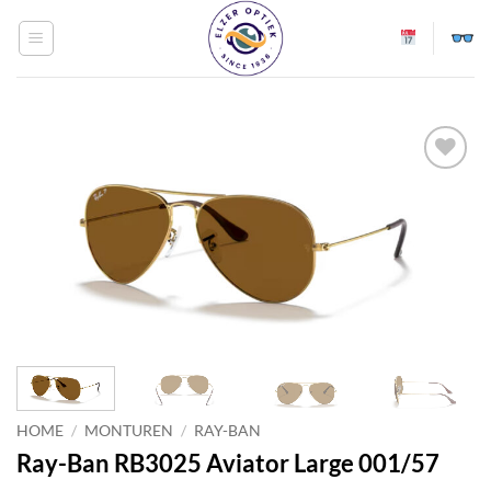
Ga
naar
inhoud
Toevoegen
aan
verlanglijst
HOME
/
MONTUREN
/
RAY-BAN
Ray-Ban RB3025 Aviator Large 001/57