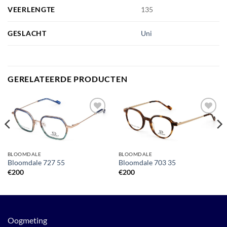
VEERLENGTE
135
GESLACHT
Uni
GERELATEERDE PRODUCTEN
Toevoegen
Toevoegen
aan
aan
verlanglijst
verlanglijst
BLOOMDALE
BLOOMDALE
Bloomdale 727 55
Bloomdale 703 35
€
200
€
200
Oogmeting