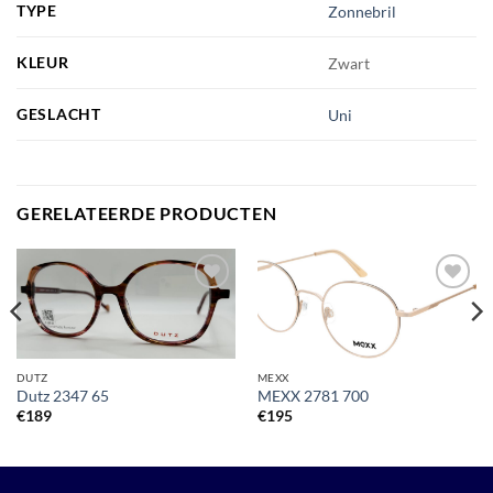
TYPE
Zonnebril
KLEUR
Zwart
GESLACHT
Uni
GERELATEERDE PRODUCTEN
Toevoegen
Toevoegen
aan
aan
verlanglijst
verlanglijst
DUTZ
MEXX
Dutz 2347 65
MEXX 2781 700
€
189
€
195