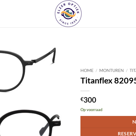
Toevoegen
aan
HOME
/
MONTUREN
/
TI
verlanglijst
Titanflex 8209
300
€
Op voorraad
N
RESERV