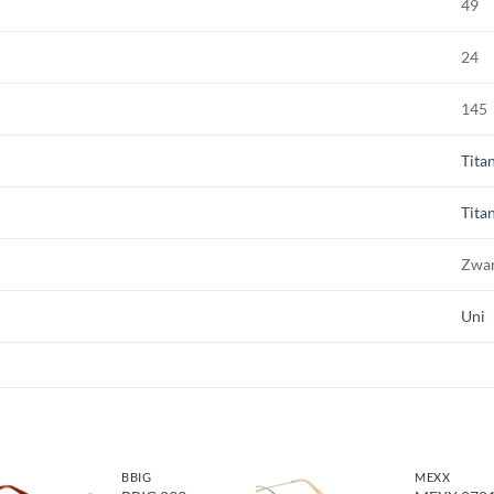
49
24
145
Tita
Tita
Zwa
Uni
BBIG
MEXX