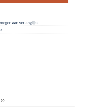
oegen aan verlanglijst
ex
490