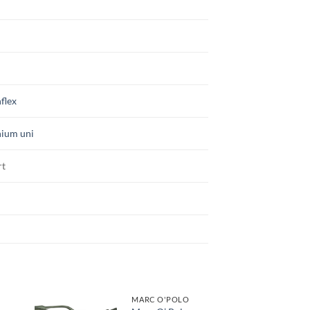
nflex
nium uni
rt
MARC O'POLO