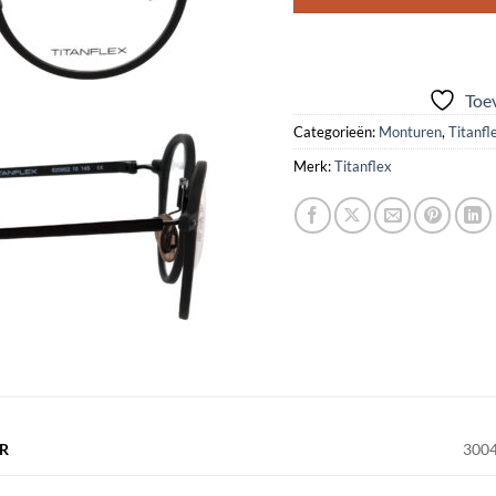
Toev
Categorieën:
Monturen
,
Titanfl
Merk:
Titanflex
R
300