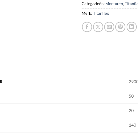
Categorieën:
Monturen
,
Titanfl
Merk:
Titanflex
R
290
50
20
140