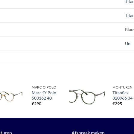
Tita
Tita
Bla
Uni
MARC O'POLO
MONTUREN
Marc O’ Polo
Titanflex
503162 40
820966 34
Toevoegen
Toevoegen
aan
aan
€
290
€
295
verlanglijst
verlanglijst
turen
Afspraak maken