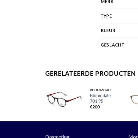
MERK
TYPE
KLEUR
GESLACHT
GERELATEERDE PRODUCTEN
BLOOMDALE
BLOOMDALE
Bloomdale
Bloomdale
703 35
701 95
Toevoegen
aan
€
200
€
200
verlanglijst
Oogmeting
Mon