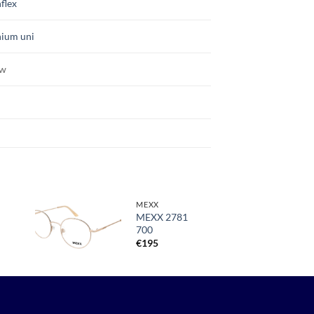
nflex
nium uni
uw
MEXX
MEXX 2781
700
Toevoegen
aan
€
195
verlanglijst