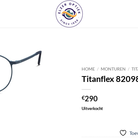
Toevoegen
aan
HOME
/
MONTUREN
/
TI
verlanglijst
Titanflex 8209
290
€
Uitverkocht
Toev