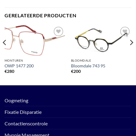
GERELATEERDE PRODUCTEN
Toevoegen
Toevoegen
aan
aan
verlanglijst
verlanglijst
MONTUREN
BLOOMDALE
OWP 1477 200
Bloomdale 743 95
€
280
€
200
Oogmeting
Fixatie Disparatie
Contactlenscontrole
Myopie Management