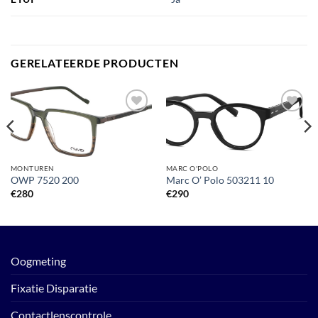
GERELATEERDE PRODUCTEN
Toevoegen
Toevoegen
aan
aan
verlanglijst
verlanglijst
MONTUREN
MARC O'POLO
OWP 7520 200
Marc O’ Polo 503211 10
€
280
€
290
Oogmeting
Fixatie Disparatie
Contactlenscontrole