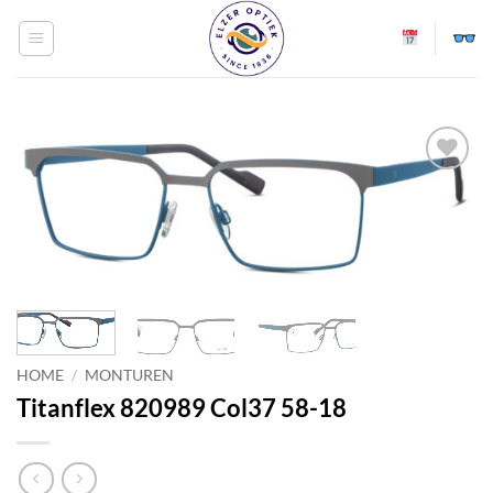
Ga
naar
inhoud
Toevoegen
aan
verlanglijst
HOME
/
MONTUREN
Titanflex 820989 Col37 58-18