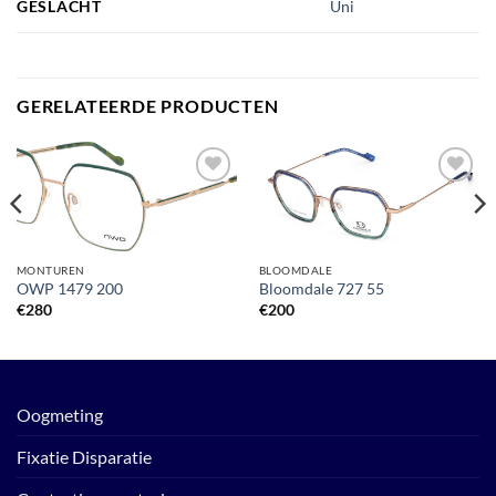
GESLACHT
Uni
GERELATEERDE PRODUCTEN
Toevoegen
Toevoegen
aan
aan
verlanglijst
verlanglijst
MONTUREN
BLOOMDALE
OWP 1479 200
Bloomdale 727 55
€
280
€
200
Oogmeting
Fixatie Disparatie