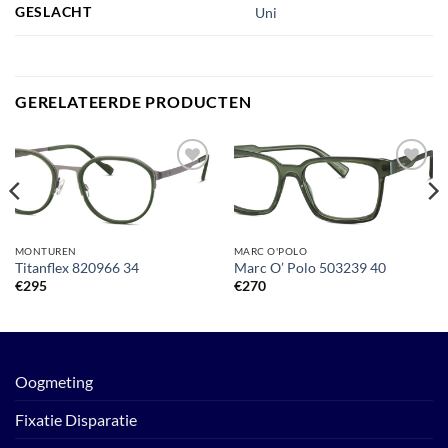
GESLACHT
Uni
GERELATEERDE PRODUCTEN
Toevoegen
Toevoegen
aan
aan
verlanglijst
verlanglijst
MONTUREN
MARC O'POLO
Titanflex 820966 34
Marc O’ Polo 503239 40
€
295
€
270
Oogmeting
Fixatie Disparatie