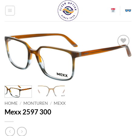
Ga
naar
inhoud
Toevoegen
aan
verlanglijst
HOME
/
MONTUREN
/
MEXX
Mexx 2597 300