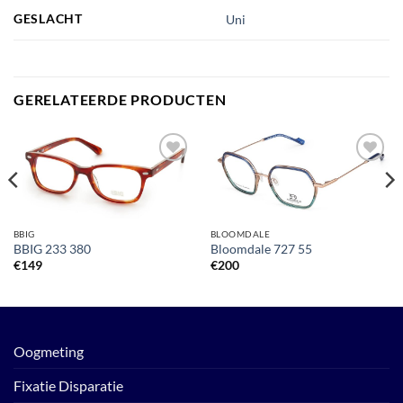
GESLACHT
Uni
GERELATEERDE PRODUCTEN
Toevoegen
Toevoegen
aan
aan
verlanglijst
verlanglijst
BBIG
BLOOMDALE
BBIG 233 380
Bloomdale 727 55
€
149
€
200
Oogmeting
Fixatie Disparatie