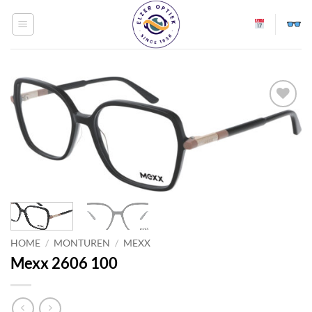
Ga
naar
inhoud
Toevoegen
aan
verlanglijst
HOME
/
MONTUREN
/
MEXX
Mexx 2606 100